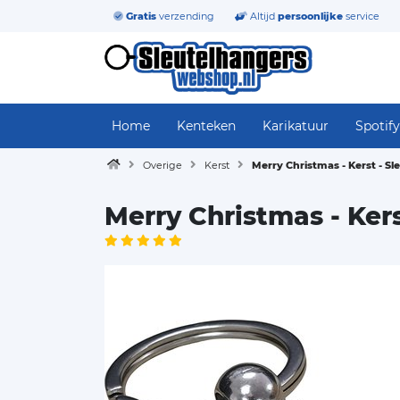
Gratis
verzending
Altijd
persoonlijke
service
Home
Kenteken
Karikatuur
Spotify
Overige
Kerst
Merry Christmas - Kerst - S
Merry Christmas - Ker