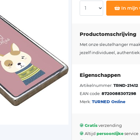
In mijn
Productomschrijving
Met onze sleutelhanger maakt j
jezelf individueel, authentiek
Eigenschappen
Artikelnummer:
TRND-21412
EAN code:
8720088307298
Merk:
TURNED Online
Gratis
verzending
Altijd
persoonlijke
service