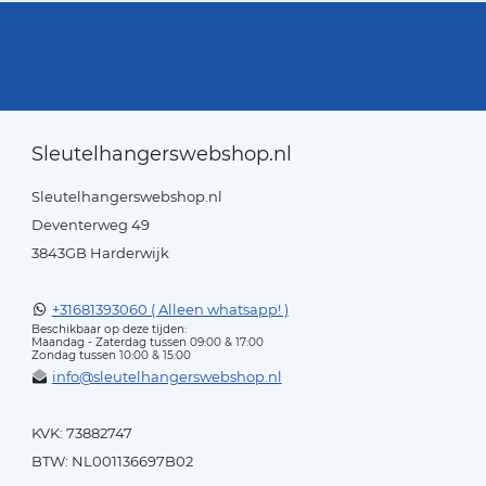
Sleutelhangerswebshop.nl
Sleutelhangerswebshop.nl
Deventerweg 49
3843GB Harderwijk
+31681393060 ( Alleen whatsapp! )
Beschikbaar op deze tijden:
Maandag - Zaterdag tussen 09:00 & 17:00
Zondag tussen 10:00 & 15:00
info@sleutelhangerswebshop.nl
KVK: 73882747
BTW: NL001136697B02