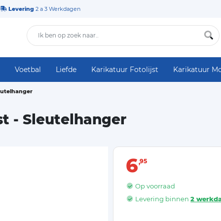
Levering
2 a 3 Werkdagen
Voetbal
Liefde
Karikatuur Fotolijst
Karikatuur M
leutelhanger
st - Sleutelhanger
6
95
Op voorraad
Levering binnen
2 werkd