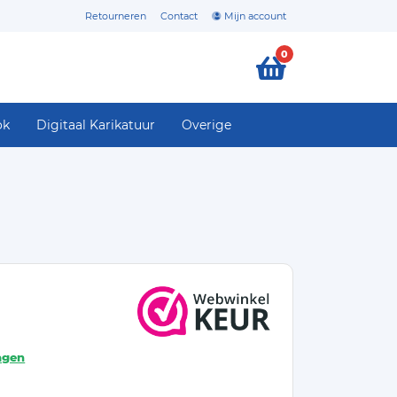
Retourneren
Contact
Mijn account
0
ok
Digitaal Karikatuur
Overige
agen