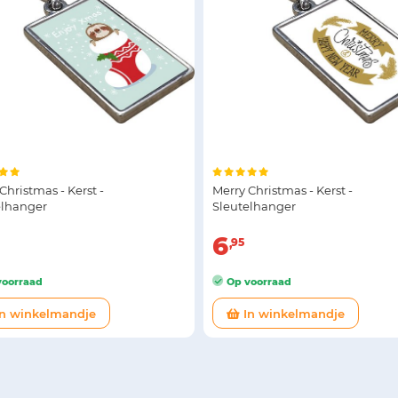
Christmas - Kerst -
Merry Christmas - Kerst -
elhanger
Sleutelhanger
6
95
oorraad
Op voorraad
n winkelmandje
In winkelmandje