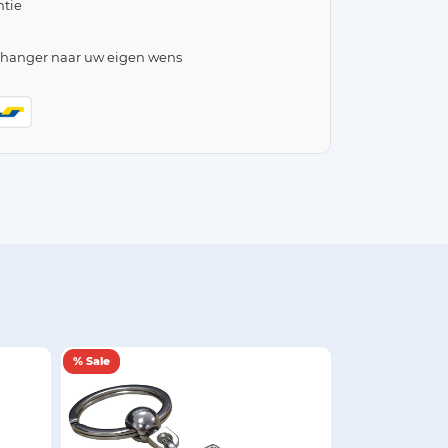
tie
lhanger naar uw eigen wens
% Sale