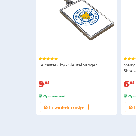
Leicester City - Sleutelhanger
Merry 
Sleut
9
6
95
95
Op voorraad
Op v
In winkelmandje
I