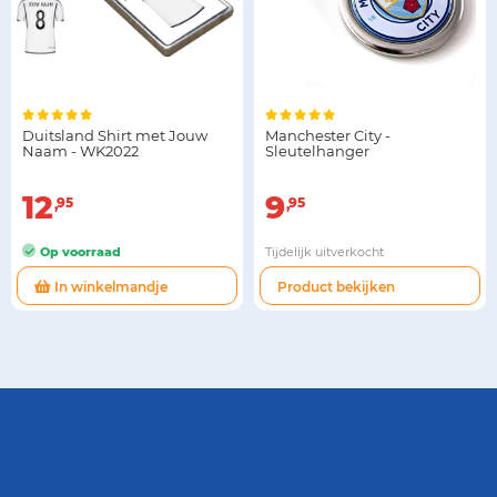
Duitsland Shirt met Jouw
Manchester City -
Naam - WK2022
Sleutelhanger
12
9
95
95
Op voorraad
Tijdelijk uitverkocht
In winkelmandje
Product bekijken