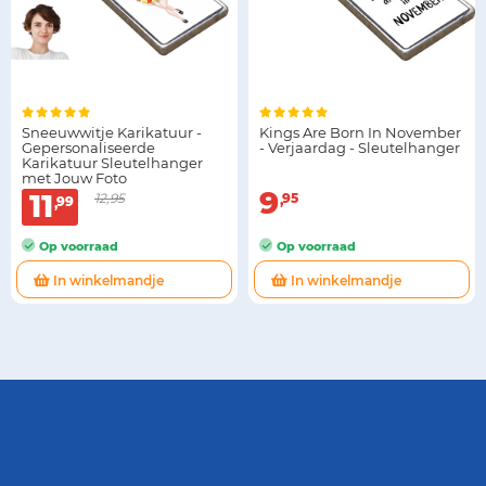
Sneeuwwitje Karikatuur -
Kings Are Born In November
Gepersonaliseerde
- Verjaardag - Sleutelhanger
Karikatuur Sleutelhanger
met Jouw Foto
9
11
12,95
95
99
Op voorraad
Op voorraad
In winkelmandje
In winkelmandje