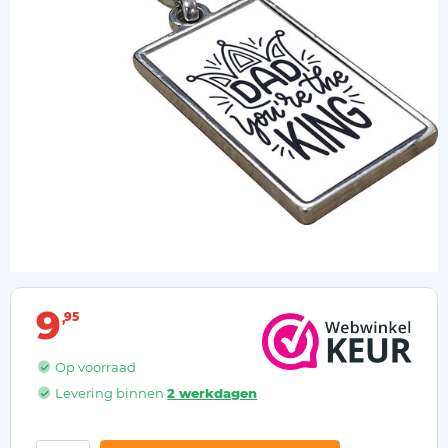
9
95
Op voorraad
Levering binnen
2 werkdagen