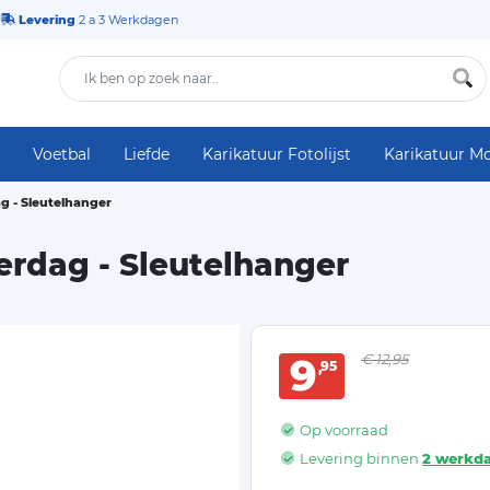
Levering
2 a 3 Werkdagen
Voetbal
Liefde
Karikatuur Fotolijst
Karikatuur M
 - Sleutelhanger
rdag - Sleutelhanger
9
€ 12,95
95
Op voorraad
Levering binnen
2 werkd