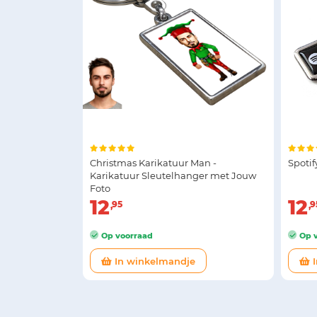
Christmas Karikatuur Man -
Spotif
Karikatuur Sleutelhanger met Jouw
Foto
12
12
95
9
Op voorraad
Op v
In winkelmandje
I