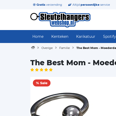
Gratis
verzending
Altijd
persoonlijke
service
Home
Kenteken
Karikatuur
Spotify
Overige
Familie
The Best Mom - Moederdag
The Best Mom - Moede
% Sale