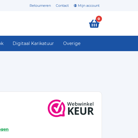
Retourneren
Contact
Mijn account
0
ok
Digitaal Karikatuur
Overige
agen