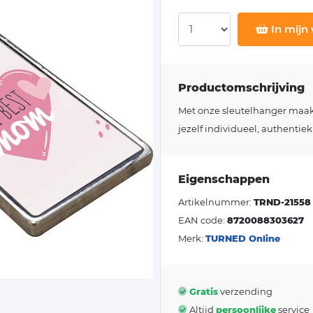
In mijn
Productomschrijving
Met onze sleutelhanger maakt j
jezelf individueel, authentiek
Eigenschappen
Artikelnummer:
TRND-21558
EAN code:
8720088303627
Merk:
TURNED Online
Gratis
verzending
Altijd
persoonlijke
service