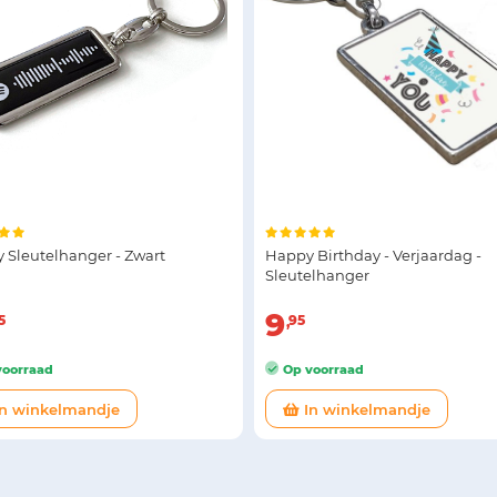
y Sleutelhanger - Zwart
Happy Birthday - Verjaardag -
Sleutelhanger
9
5
95
oorraad
Op voorraad
n winkelmandje
In winkelmandje