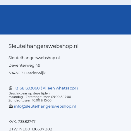
Sleutelhangerswebshop.nl
Sleutelhangerswebshop.nl
Deventerweg 49
3843GB Harderwijk
+31681393060 ( Alleen whatsapp! )
Beschikbaar op deze tijden:
Maandag - Zaterdag tussen 09:00 & 17:00
Zondag tussen 10:00 & 15:00
info@sleutelhangerswebshop.nl
KVK: 73882747
BTW: NL001136697B02