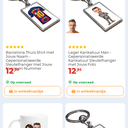
Barcelona Thuis Shirt met
Leger Karikatuur Man -
Jouw Naam -
Gepersonaliseerde
Gepersonaliseerde
Karikatuur Sleutelhanger
Sleutelhanger met Jouw
met Jouw Foto
Naam en Nummer
12
12
95
95
Op voorraad
Op voorraad
In winkelmandje
In winkelmandje