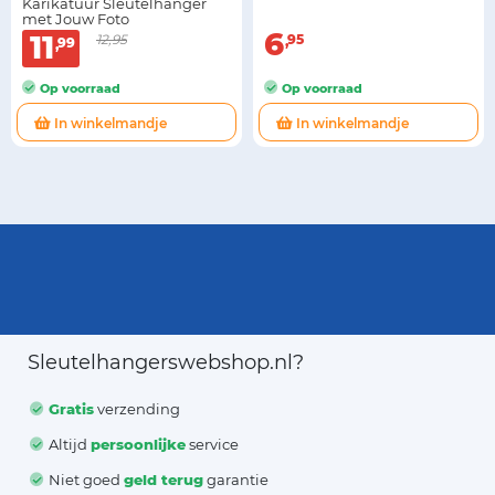
Karikatuur Sleutelhanger
met Jouw Foto
6
11
12,95
95
99
Op voorraad
Op voorraad
In winkelmandje
In winkelmandje
Sleutelhangerswebshop.nl?
Gratis
verzending
Altijd
persoonlijke
service
Niet goed
geld terug
garantie