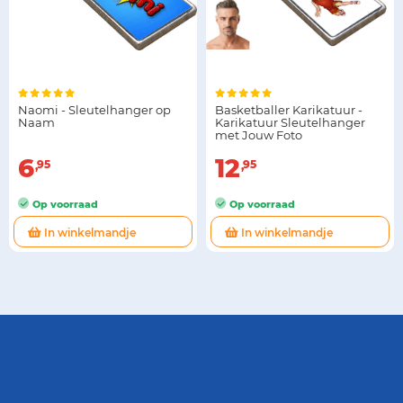
Naomi - Sleutelhanger op
Basketballer Karikatuur -
Naam
Karikatuur Sleutelhanger
met Jouw Foto
6
12
95
95
Op voorraad
Op voorraad
In winkelmandje
In winkelmandje