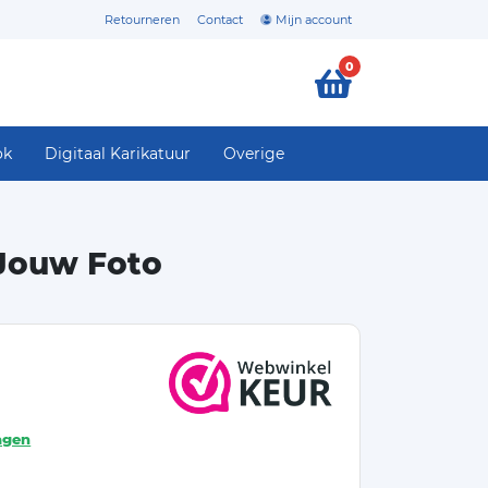
Retourneren
Contact
Mijn account
0
ok
Digitaal Karikatuur
Overige
 Jouw Foto
agen