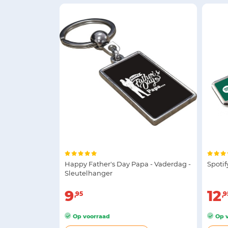
Happy Father's Day Papa - Vaderdag -
Spotif
Sleutelhanger
9
12
95
9
Op voorraad
Op v