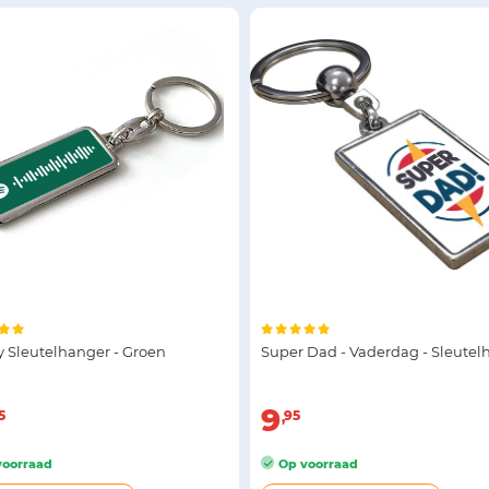
y Sleutelhanger - Groen
Super Dad - Vaderdag - Sleutel
9
5
95
oorraad
Op voorraad