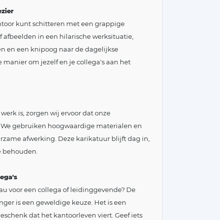
zier
antoor kunt schitteren met een grappige
f afbeelden in een hilarische werksituatie,
n en een knipoog naar de dagelijkse
manier om jezelf en je collega's aan het
 werk is, zorgen wij ervoor dat onze
. We gebruiken hoogwaardige materialen en
zame afwerking. Deze karikatuur blijft dag in,
me behouden.
ega's
au voor een collega of leidinggevende? De
nger is een geweldige keuze. Het is een
eschenk dat het kantoorleven viert. Geef iets