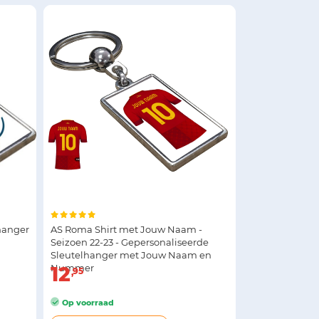
hanger
AS Roma Shirt met Jouw Naam -
Seizoen 22-23 - Gepersonaliseerde
Sleutelhanger met Jouw Naam en
Nummer
12
95
Op voorraad