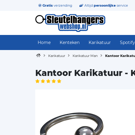
Gratis
verzending
Altijd
persoonlijke
service
Home
Kenteken
Karikatuur
Spotify
Karikatuur
Karikatuur Man
Kantoor Karikatu
Kantoor Karikatuur - 