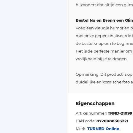
bijzonders dat altijd een gli
Bestel Nu en Breng een Gli
Voeg een vleugje humor en pe
met onze gepersonaliseerde K
de bestelknop om te beginne
Het is de perfecte manier om j
vrolijkheid bij je te dragen.
Opmerking: Dit product is op
duidelijke en komische foto a
Eigenschappen
Artikelnummer:
TRND-21099
EAN code:
8720088303221
Merk:
TURNED Online