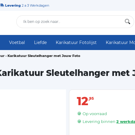
Levering
2 a 3 Werkdagen
Voetbal
Liefde
Karikatuur Fotolijst
Karikatuur M
ur - Karikatuur Sleutelhanger met Jouw Foto
Karikatuur Sleutelhanger met
12
95
Op voorraad
Levering binnen
2 werkd