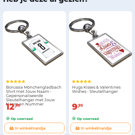
Borussia Mönchengladbach
Hugs Kisses & Valentines
Shirt met Jouw Naam -
Wishes - Sleutelhanger
Gepersonaliseerde
Sleutelhanger met Jouw
Naam en Nummer
12
9
95
95
Op voorraad
Op voorraad
In winkelmandje
In winkelmandje