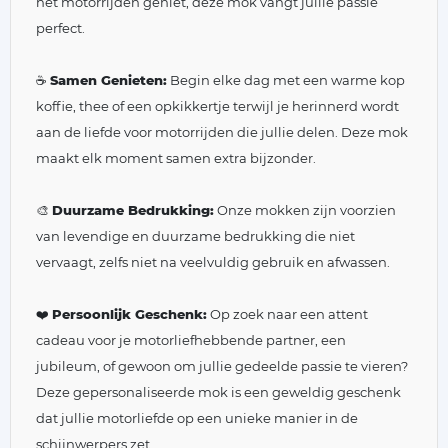
het motorrijden geniet, deze mok vangt jullie passie
perfect.
☕
Samen Genieten:
Begin elke dag met een warme kop
koffie, thee of een opkikkertje terwijl je herinnerd wordt
aan de liefde voor motorrijden die jullie delen. Deze mok
maakt elk moment samen extra bijzonder.
🎨
Duurzame Bedrukking:
Onze mokken zijn voorzien
van levendige en duurzame bedrukking die niet
vervaagt, zelfs niet na veelvuldig gebruik en afwassen.
❤️
Persoonlijk Geschenk:
Op zoek naar een attent
cadeau voor je motorliefhebbende partner, een
jubileum, of gewoon om jullie gedeelde passie te vieren?
Deze gepersonaliseerde mok is een geweldig geschenk
dat jullie motorliefde op een unieke manier in de
schijnwerpers zet.