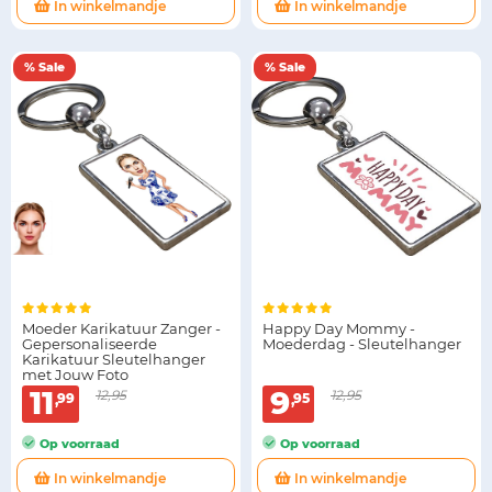
In winkelmandje
In winkelmandje
% Sale
% Sale
Moeder Karikatuur Zanger -
Happy Day Mommy -
Gepersonaliseerde
Moederdag - Sleutelhanger
Karikatuur Sleutelhanger
met Jouw Foto
11
9
12,95
12,95
99
95
Op voorraad
Op voorraad
In winkelmandje
In winkelmandje