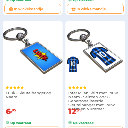
Op voorraad
Op voorraad
In winkelmandje
In winkelmandje
Luuk - Sleutelhanger op
Inter Milan Shirt met Jouw
Naam
Naam - Seizoen 22/23 -
Gepersonaliseerde
Sleutelhanger met Jouw
6
Naam en Nummer
12
95
95
Op voorraad
Op voorraad