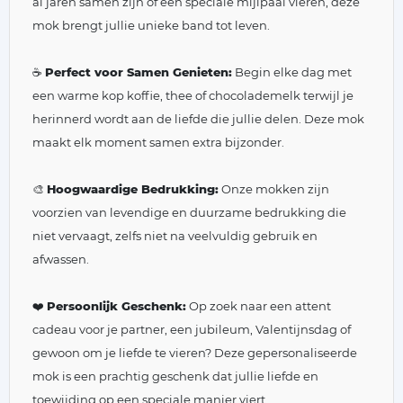
al jaren samen zijn of een speciale mijlpaal vieren, deze
mok brengt jullie unieke band tot leven.
☕
Perfect voor Samen Genieten:
Begin elke dag met
een warme kop koffie, thee of chocolademelk terwijl je
herinnerd wordt aan de liefde die jullie delen. Deze mok
maakt elk moment samen extra bijzonder.
🎨
Hoogwaardige Bedrukking:
Onze mokken zijn
voorzien van levendige en duurzame bedrukking die
niet vervaagt, zelfs niet na veelvuldig gebruik en
afwassen.
❤️
Persoonlijk Geschenk:
Op zoek naar een attent
cadeau voor je partner, een jubileum, Valentijnsdag of
gewoon om je liefde te vieren? Deze gepersonaliseerde
mok is een prachtig geschenk dat jullie liefde en
toewijding op een speciale manier viert.