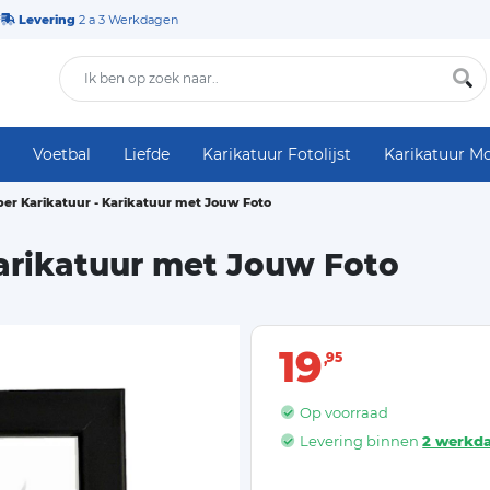
Levering
2 a 3 Werkdagen
Voetbal
Liefde
Karikatuur Fotolijst
Karikatuur M
er Karikatuur - Karikatuur met Jouw Foto
Karikatuur met Jouw Foto
19
95
Op voorraad
Levering binnen
2 werkd