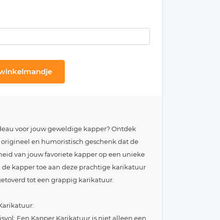
 winkelmandje
adeau voor jouw geweldige kapper? Ontdek
 origineel en humoristisch geschenk dat de
eid van jouw favoriete kapper op een unieke
n de kapper toe aan deze prachtige karikatuur
mgetoverd tot een grappig karikatuur.
arikatuur:
svol: Een Kapper Karikatuur is niet alleen een