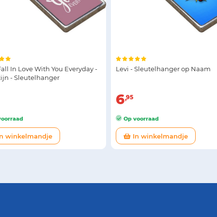
l Fall In Love With You Everyday -
Levi - Sleutelhanger op Naam
ijn - Sleutelhanger
6
95
oorraad
Op voorraad
n winkelmandje
In winkelmandje