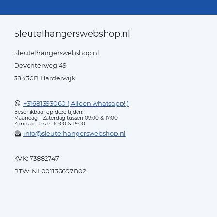
Sleutelhangerswebshop.nl
Sleutelhangerswebshop.nl
Deventerweg 49
3843GB Harderwijk
+31681393060 ( Alleen whatsapp! )
Beschikbaar op deze tijden:
Maandag - Zaterdag tussen 09:00 & 17:00
Zondag tussen 10:00 & 15:00
info@sleutelhangerswebshop.nl
KVK: 73882747
BTW: NL001136697B02