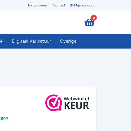
Retourneren
Contact
Mijn account
0
ok
Digitaal Karikatuur
Overige
agen