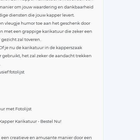
 manier om jouw waardering en dankbaarheid
ige diensten die jouw kapper levert.
en vleugje humor toe aan het geschenk door
en met een grappige karikatuur die zeker een
 gezicht zal toveren.
Of je nu de karikatuur in de kapperszaak
or gebruikt, het zal zeker de aandacht trekken
.
ief fotolijst
r met Fotolijst
apper Karikatuur - Bestel Nu!
p een creatieve en amusante manier door een