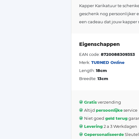
Kapper Karikatuur te schenke
geschenk nog persoonlijker e
een cadeau dat jouw kapper n
Eigenschappen
EAN code:
8720088309353
Merk:
TURNED Online
Length:
18cm
Breedte:
13cm
Gratis
verzending
Altijd
persoonlijke
service
Niet goed
geld terug
garan
Levering
2 a 3 Werkdagen
Gepersonaliseerde
Sleute