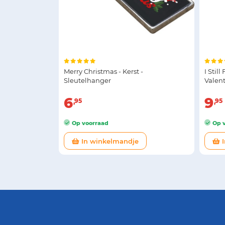
Merry Christmas - Kerst -
I Stil
Sleutelhanger
Valent
6
9
95
95
Op voorraad
Op v
In winkelmandje
I