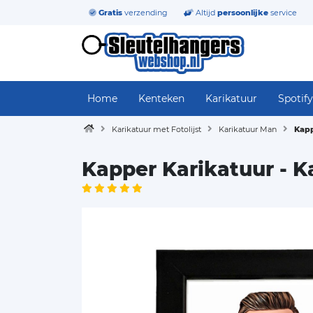
Gratis
verzending
Altijd
persoonlijke
service
Home
Kenteken
Karikatuur
Spotify
Karikatuur met Fotolijst
Karikatuur Man
Kapp
Kapper Karikatuur - 