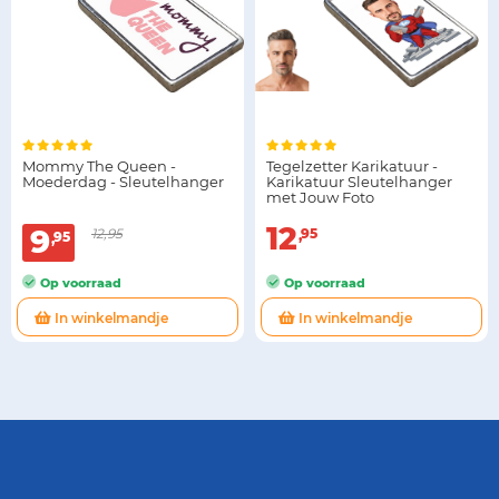
Mommy The Queen -
Tegelzetter Karikatuur -
Moederdag - Sleutelhanger
Karikatuur Sleutelhanger
met Jouw Foto
12
9
12,95
95
95
Op voorraad
Op voorraad
In winkelmandje
In winkelmandje