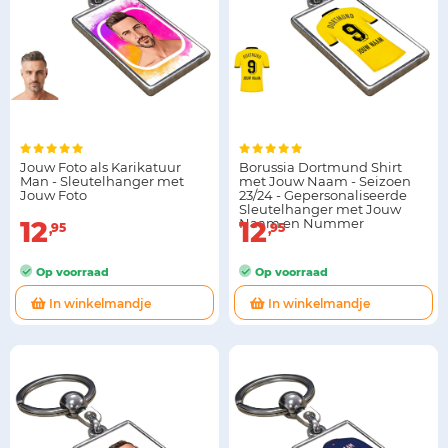
Jouw Foto als Karikatuur
Borussia Dortmund Shirt
Man - Sleutelhanger met
met Jouw Naam - Seizoen
Jouw Foto
23/24 - Gepersonaliseerde
Sleutelhanger met Jouw
12
Naam en Nummer
12
95
95
Op voorraad
Op voorraad
In winkelmandje
In winkelmandje