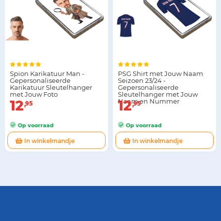
Spion Karikatuur Man -
PSG Shirt met Jouw Naam
Gepersonaliseerde
Seizoen 23/24 -
Karikatuur Sleutelhanger
Gepersonaliseerde
met Jouw Foto
Sleutelhanger met Jouw
12
Naam en Nummer
12
95
95
Op voorraad
Op voorraad
In winkelmandje
In winkelmandje